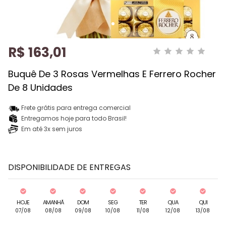
R$ 163,01
Buquê De 3 Rosas Vermelhas E Ferrero Rocher
De 8 Unidades
Frete grátis para entrega comercial
Entregamos hoje para todo Brasil!
Em até 3x sem juros
DISPONIBILIDADE DE ENTREGAS
HOJE
AMANHÃ
DOM
SEG
TER
QUA
QUI
07/08
08/08
09/08
10/08
11/08
12/08
13/08