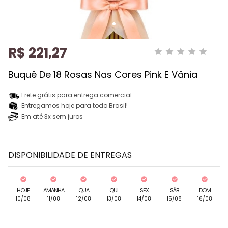
R$ 221,27
Buquê De 18 Rosas Nas Cores Pink E Vânia
Frete grátis para entrega comercial
Entregamos hoje para todo Brasil!
Em até 3x sem juros
DISPONIBILIDADE DE ENTREGAS
HOJE
AMANHÃ
QUA
QUI
SEX
SÁB
DOM
10/08
11/08
12/08
13/08
14/08
15/08
16/08